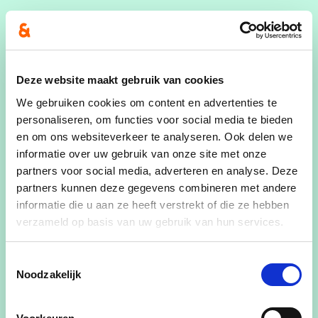
Mijn naam is Hamid Aït-Ouhammou, ik ben
geboren in Maaseik, gehuwd en vader van vier
kinderen. Ik heb jarenlange ervaring als
Deze website maakt gebruik van cookies
jeugdwerker in onze prachtige stad Maaseik.
We gebruiken cookies om content en advertenties te
Daarnaast ben ik actief betrokken in het
personaliseren, om functies voor social media te bieden
verenigingsleven en binnen onze culturele
en om ons websiteverkeer te analyseren. Ook delen we
gemeenschap, waar ik heb geleerd hoe belangrijk
informatie over uw gebruik van onze site met onze
verbinding en samenwerking zijn. Ik zet me in voor
partners voor social media, adverteren en analyse. Deze
de volgende punten:
partners kunnen deze gegevens combineren met andere
informatie die u aan ze heeft verstrekt of die ze hebben
Toegankelijk onderwijs:
We zullen
verzameld op basis van uw gebruik van hun services.
investeren in betaalbaar en hoogwaardig
onderwijs
Toestemmingsselectie
Buurthuizen en ontmoetingsplekken:
Noodzakelijk
Investeren in veilige ontmoetingsplekken
waar jongeren zich kunnen ontwikkelen en