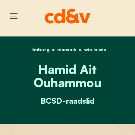
limburg
maaseik
home
hamid ait ouhammou
wie is wie
Hamid Ait
Ouhammou
BCSD-raadslid