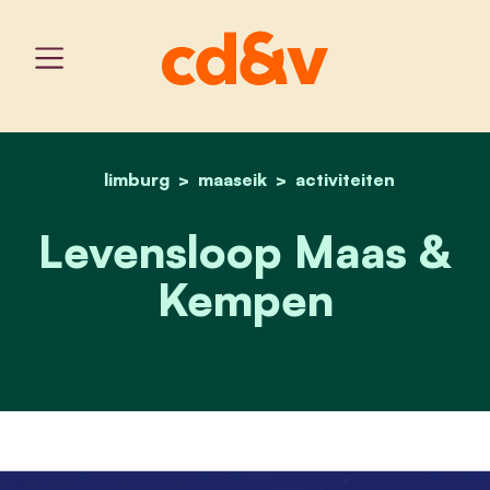
limburg
maaseik
home
maaseik_levensloop
activiteiten
Levensloop Maas &
Kempen