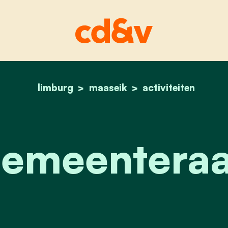
limburg
maaseik
home
gemeenteraad
activiteiten
emeentera