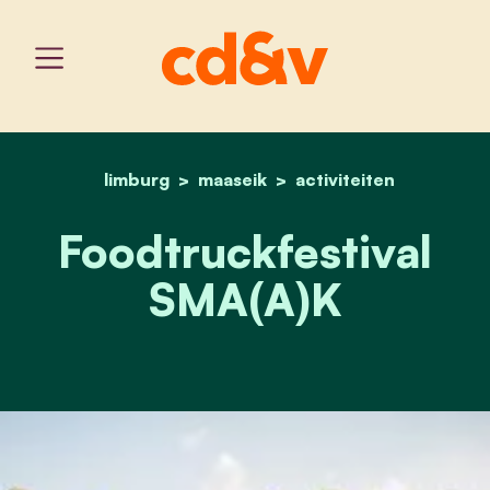
limburg
maaseik
home
msk_foodtruck
activiteiten
Foodtruckfestival
SMA(A)K