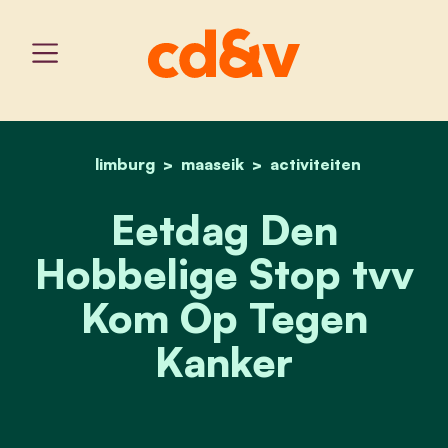
limburg
maaseik
home
eetdag den hobbelige st
activiteiten
Eetdag Den
Hobbelige Stop tvv
Kom Op Tegen
Kanker