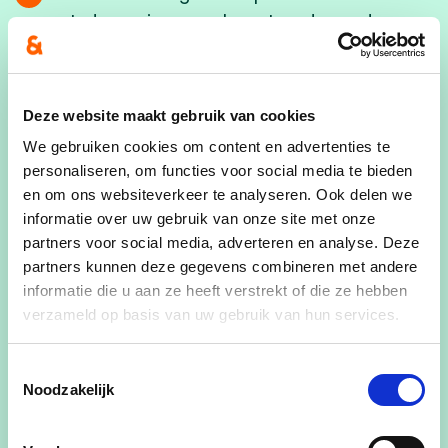
stad aan eigenaars leegstaande panden.
Behoeftestudie bestaande KMO’s
Nauwe samenwerking met Dienst
Deze website maakt gebruik van cookies
Ruimtelijke Ordening m.b.t. vestigings- en
We gebruiken cookies om content en advertenties te
uitbreidingsmogelijkheden; en begeleiding
personaliseren, om functies voor social media te bieden
vergunningsaanvragen.
en om ons websiteverkeer te analyseren. Ook delen we
informatie over uw gebruik van onze site met onze
Nauwe samenwerking met
partners voor social media, adverteren en analyse. Deze
werkgeversorganisatie Unizo en VOKA
partners kunnen deze gegevens combineren met andere
informatie die u aan ze heeft verstrekt of die ze hebben
Meermaals per jaar (eventueel 6x) lezingen
verzameld op basis van uw gebruik van hun services.
en opleidingen aanbieden uitgaande van de
stad Maaseik in samenwerking met Unizo en
Toestemmingsselectie
Voka.
Noodzakelijk
Actief lobbyen om ondernemers aan te