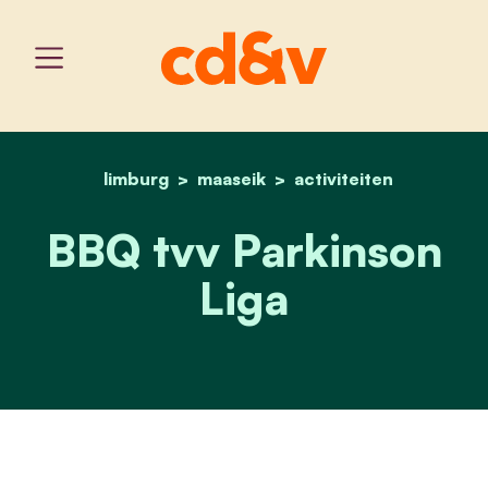
limburg
maaseik
home
bbq_parkinson_liga
activiteiten
BBQ tvv Parkinson
Liga