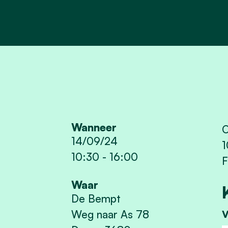
Wanneer
O
14/09/24
1
10:30
-
16:00
F
Waar
De Bempt
Weg naar As 78
V