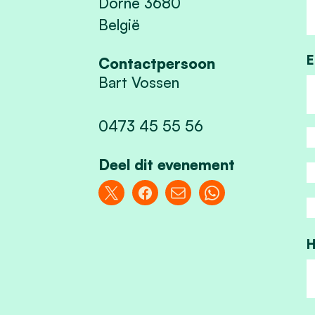
Dorne 3680
België
E
Contactpersoon
Bart Vossen
0473 45 55 56
Deel dit evenement
H