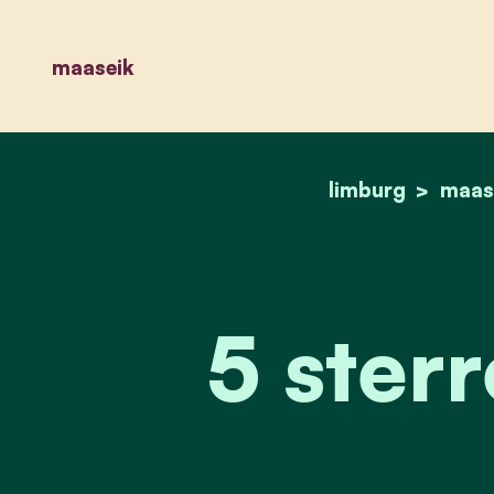
maaseik
limburg
maas
5 sterr