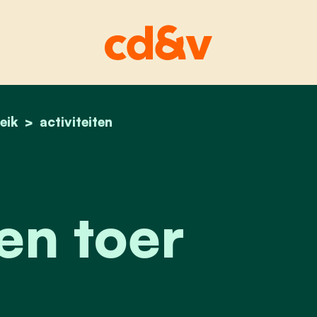
eik
home
5 sterren toer
activiteiten
en toer