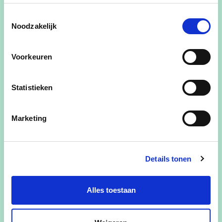
Toestemmingsselectie
Naam
: Maaike De Doncker
Noodzakelijk
Leeftijd
: 21 jaar
Voorkeuren
Beroep
: student aan de Thomas More
hogeschool
Statistieken
Woont in de Elzestraat
Marketing
maaike de doncker
maaike de doncker
Details tonen
Alles toestaan