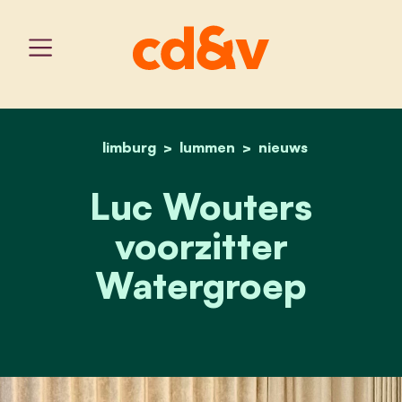
limburg
lummen
home
luc wouters voorzitter 
nieuws
Luc Wouters
voorzitter
Watergroep