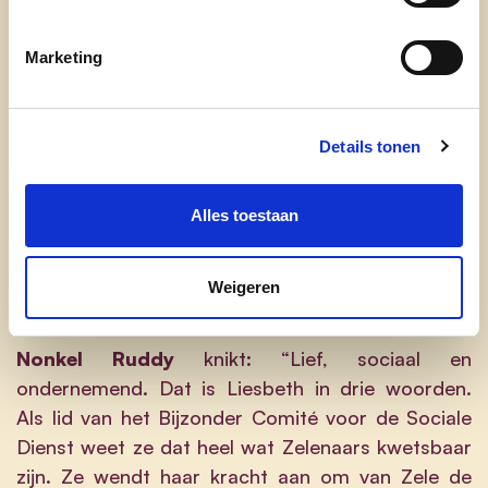
smelten als sneeuw voor de zon. En met haar
creativiteit inspireert ze iedereen. Ik zou niet
Marketing
weten wat ik zonder haar in mijn leven zou
moeten doen.”
Details tonen
“Je neemt me de woorden uit de mond”, pikt
Ruth De Kimpe
in. “Liesbeth ís warmte en liefde.
Alles toestaan
Ze is mijn favoriete losbol. Haar positivisme zorgt
ervoor dat er prachtige dingen gebeuren. Ze is
echt het grootste, grappigste en meest spontane
Weigeren
hart dat ik ken.”
Nonkel Ruddy
knikt: “Lief, sociaal en
ondernemend. Dat is Liesbeth in drie woorden.
Als lid van het Bijzonder Comité voor de Sociale
Dienst weet ze dat heel wat Zelenaars kwetsbaar
zijn. Ze wendt haar kracht aan om van Zele de