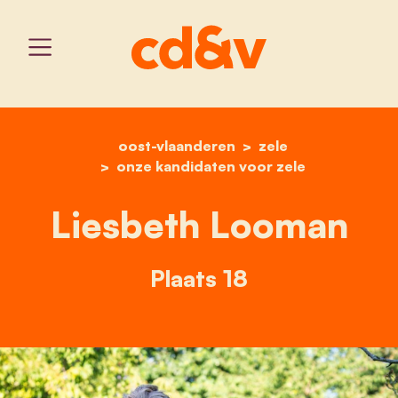
oost-vlaanderen
home
liesbeth looman
zele
onze kandidaten voor zele
Liesbeth Looman
Plaats 18