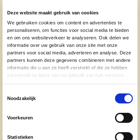
Eén en al hart voor haar kindjes in de klas,
voor iedere mens en voor wie het moeilijk
Deze website maakt gebruik van cookies
heeft in het bijzonder. Voor romantiek, kleur,
We gebruiken cookies om content en advertenties te
paard- en tandemrijden. Liesbeth, da’s de
personaliseren, om functies voor social media te bieden
zomer in je glas. Dat grote hart spreekt altijd,
en om ons websiteverkeer te analyseren. Ook delen we
al durft het al eens wat moeizamer gaan na
informatie over uw gebruik van onze site met onze
partners voor social media, adverteren en analyse. Deze
een lange nacht achter de toog van Café
partners kunnen deze gegevens combineren met andere
Caban.
informatie die u aan ze heeft verstrekt of die ze hebben
verzameld op basis van uw gebruik van hun services.
Haar dooppeter,
Marc Certyn
, rijmt het lachend
aan elkaar: “Geef haar je vertrouwen, het zal je
niet berouwen. Liesbeth is een onmiskenbare
Toestemmingsselectie
Noodzakelijk
kracht in onze gemeenschap.”
“Ze is de ideale vriendin”, vult
Ellen D’hont
aan.
Voorkeuren
“Liesbeth is een enorm goede luisteraar. Ze is er
altijd voor je. De energie die ze uitstraalt, lijkt wel
Statistieken
onuitputtelijk. Haar optimisme doet zorgen