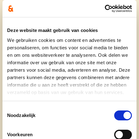
ten einde! Graag werk ik volgende legislatuur
verder aan strengere bouwregels in onze
deelgemeentes en de Wolvertemsesteenweg,
Brusselseseteenweg, Bleukenweg,..
Deze website maakt gebruik van cookies
Investeren in gezellige buurten
We gebruiken cookies om content en advertenties te
personaliseren, om functies voor social media te bieden
Aangezien we in een dicht bebouwd en bewoond
en om ons websiteverkeer te analyseren. Ook delen we
centrum wonen, was er hoge nood aan
informatie over uw gebruik van onze site met onze
investeringen in onze publieke ruimte. Dat deden
partners voor social media, adverteren en analyse. Deze
we door de heraanleg van parkings, nieuwe
partners kunnen deze gegevens combineren met andere
groene oase pal in het centrum (Centrumtuin),
informatie die u aan ze heeft verstrekt of die ze hebben
verzameld op basis van uw gebruik van hun services.
vergroening zoals nieuwe inkom park in de Sint-
Jansstraat, Stationsplein, Kerkplein Peizegem en
Toestemmingsselectie
aanleg extra speelplekken,... Daar werken we
Noodzakelijk
graag aan verder! 💪
Voorkeuren