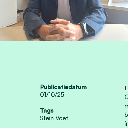
Publicatiedatum
L
01/10/25
O
m
Tags
b
Stein Voet
i