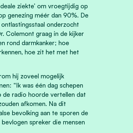
deale ziekte’ om vroegtijdig op
ns op genezing méér dan 90%. De
 ontlastingsstaal onderzocht
Dr. Colemont graag in de kijker
agen rond darmkanker; hoe
kennen, hoe zit het met het
rom hij zoveel mogelijk
men: “Ik was één dag schepen
de radio hoorde vertellen dat
zouden afkomen. Na dit
lse bevolking aan te sporen de
en bevlogen spreker die mensen