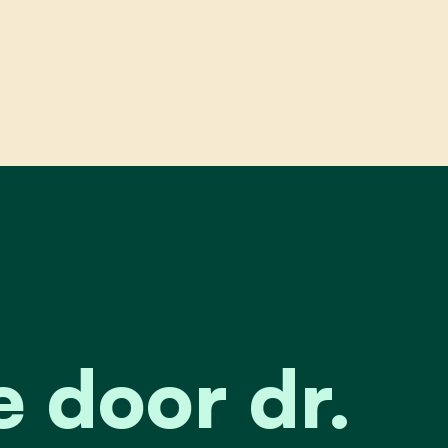
erpreventie door dr. colemont
 door dr.