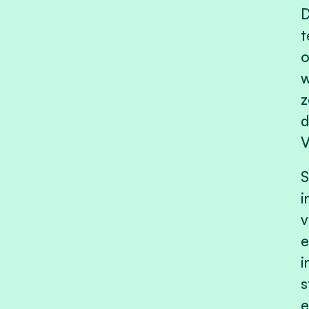
D
t
o
w
z
d
V
S
i
v
e
i
s
e