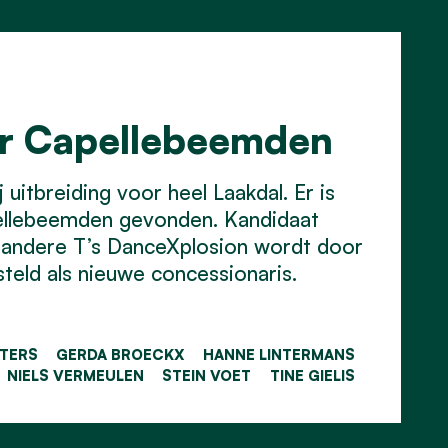
or Capellebeemden
uitbreiding voor heel Laakdal. Er is
ellebeemden gevonden. Kandidaat
 andere T’s DanceXplosion wordt door
eld als nieuwe concessionaris.
ETERS
GERDA BROECKX
HANNE LINTERMANS
NIELS VERMEULEN
STEIN VOET
TINE GIELIS