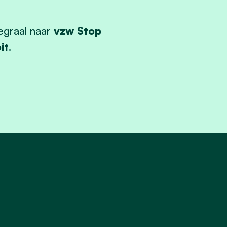
egraal naar
vzw Stop
it
.