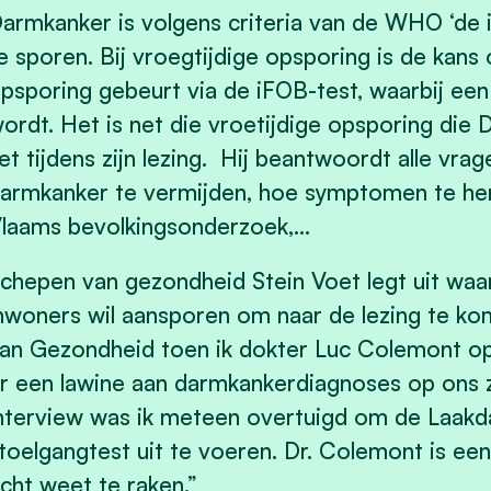
armkanker is volgens criteria van de WHO ‘de i
e sporen. Bij vroegtijdige opsporing is de ka
psporing gebeurt via de iFOB-test, waarbij een
ordt. Het is net die vroetijdige opsporing die 
et tijdens zijn lezing. Hij beantwoordt alle vr
armkanker te vermijden, hoe symptomen te her
laams bevolkingsonderzoek,…
chepen van gezondheid Stein Voet legt uit waa
nwoners wil aansporen om naar de lezing te ko
an Gezondheid toen ik dokter Luc Colemont op 
r een lawine aan darmkankerdiagnoses op ons 
nterview was ik meteen overtuigd om de Laakda
toelgangtest uit te voeren. Dr. Colemont is e
cht weet te raken.”