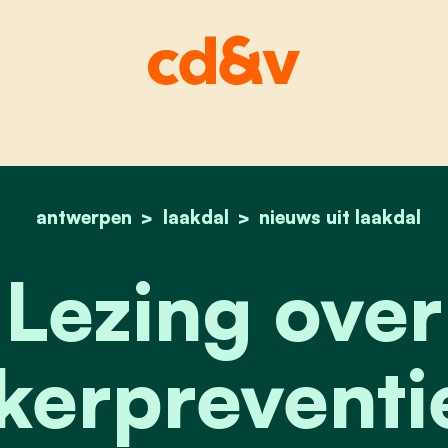
antwerpen
laakdal
home
lezing over darmkank
nieuws uit laakdal
Lezing over
erpreventie