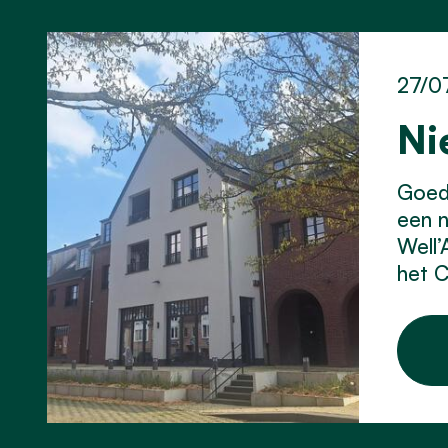
27/0
Ni
Goed 
een 
Well’
het C