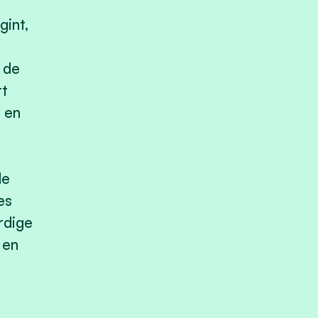
gint,
 de
rt
e en
de
es
rdige
 en