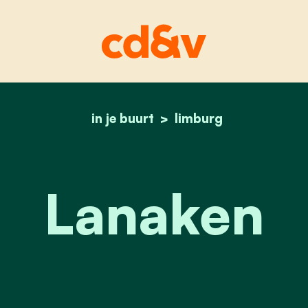
in je buurt
home
lanaken
limburg
Lanaken