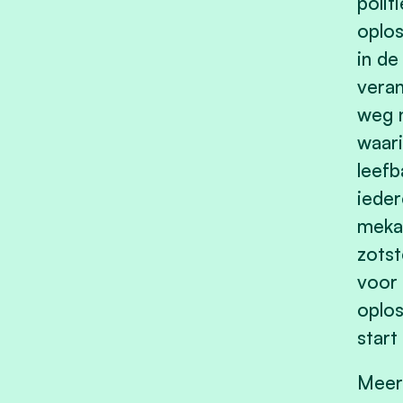
polit
oplos
in de
veran
weg n
waari
leefb
ieder
mekaa
zotst
voor 
oplos
start
Meer