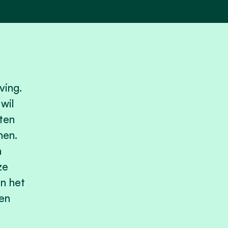
ving.
wil
ten
men.
n
ze
n het
en