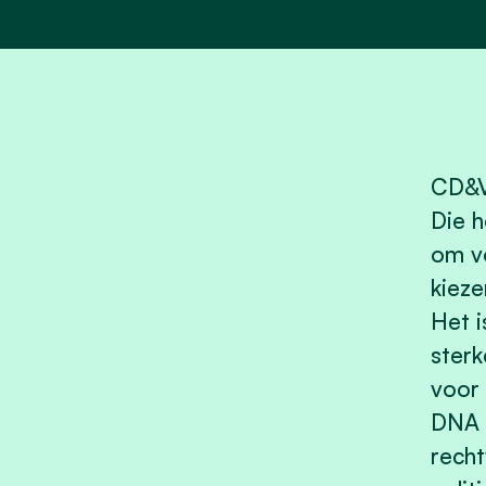
CD&V 
Die h
om vo
kieze
Het i
sterk
voor 
DNA 
recht