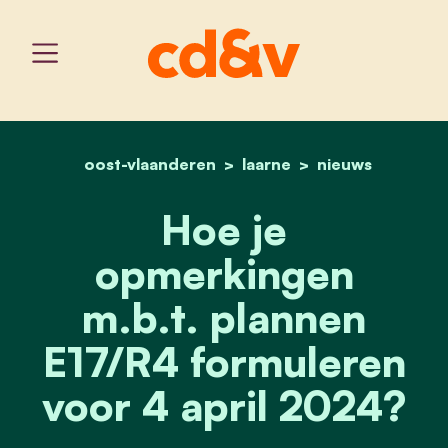
oost-vlaanderen
home
laarne
hoe je opmerkingen m.b.t
nieuws
Hoe je
opmerkingen
m.b.t. plannen
E17/R4 formuleren
voor 4 april 2024?