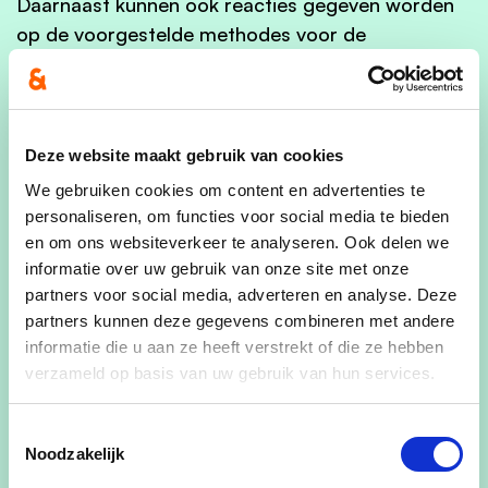
Daarnaast kunnen ook reacties gegeven worden
op de voorgestelde methodes voor de
impactanalyse van de effecten. ( onvoldoende
duidelijke methodes, ontbrekende onderzoeken,
vragen bij de aanpak van onderzoeken, mogelijke
effecten die over het hoofd gezien worden…)
Deze website maakt gebruik van cookies
We gebruiken cookies om content en advertenties te
Ook aandachtspunten in de omgeving van of
personaliseren, om functies voor social media te bieden
binnen het betrokken gebied kunnen ingesproken
en om ons websiteverkeer te analyseren. Ook delen we
worden : verkeersproblematiek,
informatie over uw gebruik van onze site met onze
landbouwgebieden, fauna en flora,
partners voor social media, adverteren en analyse. Deze
landschappen…
partners kunnen deze gegevens combineren met andere
informatie die u aan ze heeft verstrekt of die ze hebben
verzameld op basis van uw gebruik van hun services.
Voor een mooi overzicht rond
de verschillende
Toestemmingsselectie
voorstellen:
KLIK HIER
Noodzakelijk