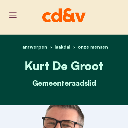
antwerpen
laakdal
home
kurt de groot
onze mensen
Kurt De Groot
Gemeenteraadslid