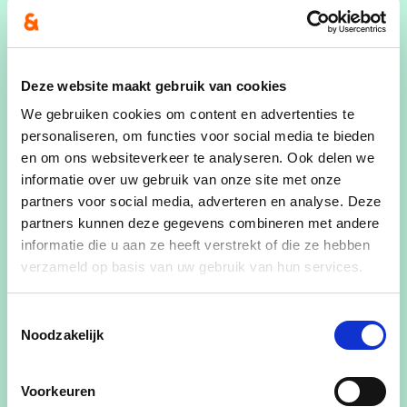
én pluspapa
Zelfstandige
Actief als voorzitter van Klim-op Toneel en
Deze website maakt gebruik van cookies
Cultuurmakers Laakdal
We gebruiken cookies om content en advertenties te
Zou een goede hond zijn: sociaal, leergierig
personaliseren, om functies voor social media te bieden
en geduldig
en om ons websiteverkeer te analyseren. Ook delen we
informatie over uw gebruik van onze site met onze
"Mijn drijfveer om in de politiek te gaan is omdat
partners voor social media, adverteren en analyse. Deze
ik graag tussen de mensen ben. Ik wil de mensen
partners kunnen deze gegevens combineren met andere
hun stem laten horen voor Veerle-Heide zonder
informatie die u aan ze heeft verstrekt of die ze hebben
de andere deelgemeenten uit het oog te
verzameld op basis van uw gebruik van hun services.
verliezen."
Toestemmingsselectie
Pidpa - plaatsvervangend lid van de Algemene
Noodzakelijk
Vergadering
IOK Afvalbeheer - plaatsvervangend lid van de
Voorkeuren
Algemene Vergadering