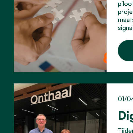
piloo
proje
maats
signa
01/0
Di
Tijde