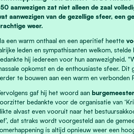
50 aanwezigen zat niet alleen de zaal volledi
at aanwezigen van de gezellige sfeer, een g
rachtige weer.
a een warm onthaal en een aperitief heette
vo
alrijke leden en sympathisanten welkom, stelde h
edankte hij iedereen voor hun aanwezigheid. "We
assale opkomst en de enthousiaste sfeer. Dit 
erder te bouwen aan een warm en verbonden R
ervolgens gaf hij het woord aan
burgemeester
oorzitter bedankte voor de organisatie van ‘K
likte alvast even vooruit naar het bestuursakk
ef’, dat straks wordt voorgesteld aan de geme
omerhappening is altijd opnieuw weer een hoog