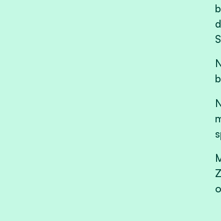
b
d
S
N
b
N
m
s
M
Z
o