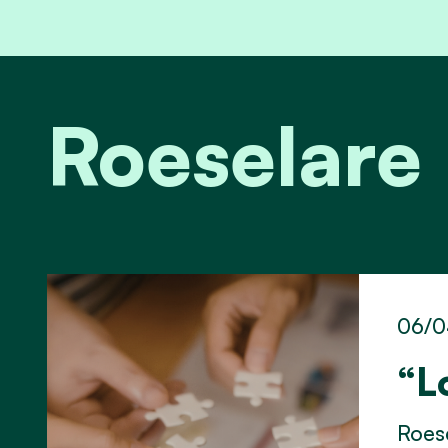
Roeselare
06/0
“L
Roes