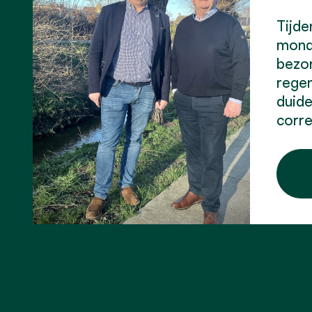
Tijd
monde
bezor
regen
duide
corre