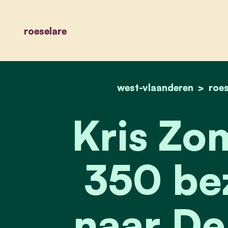
roeselare
west-vlaanderen
roes
Kris Zom
350 be
naar De