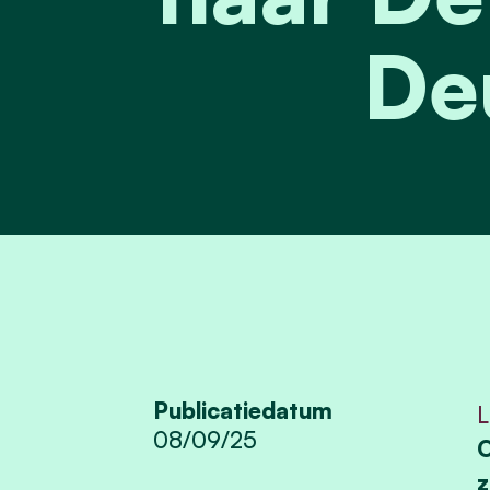
De
Publicatiedatum
L
08/09/25
O
z