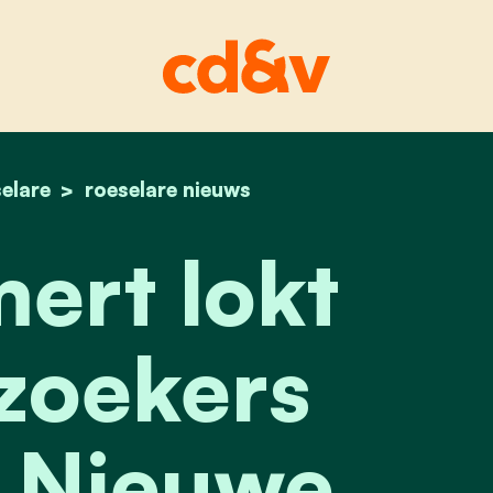
elare
home
kris zomert lokt 350 bezoekers naar de nieuw
roeselare nieuws
ert lokt
zoekers
 Nieuwe