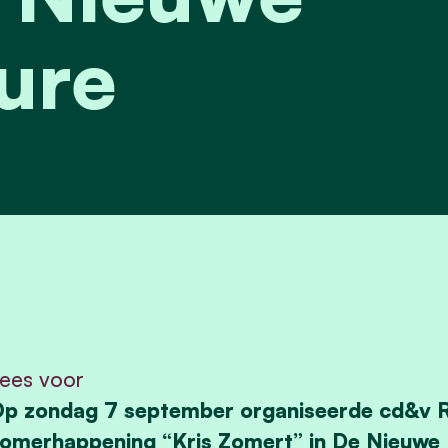
ure
ees voor
p zondag 7 september organiseerde cd&v Roe
omerhappening “Kris Zomert” in De Nieuwe D