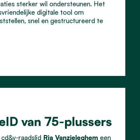
aties sterker wil ondersteunen. Het
vriendelijke digitale tool om
tstellen, snel en gestructureerd te
 eID van 75‑plussers
 cd&v‑raadslid
Ria Vanzieleghem
een