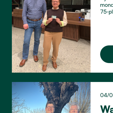
monde
75‑pl
04/0
Wa