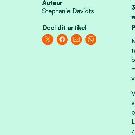
Auteur
3
Stephanie Davidts
w
p
Deel dit artikel
N
t
b
m
v
V
v
b
L
z