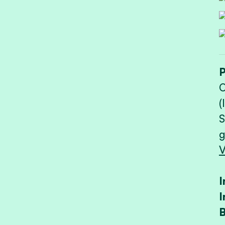
O
(
S
g
V
I
I