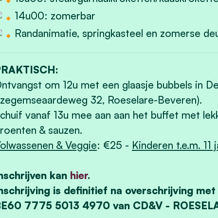
14u00: zomerbar
Randanimatie, springkasteel en zomerse de
PRAKTISCH:
ntvangst om 12u met een glaasje bubbels in 
Izegemseaardeweg 32, Roeselare-Beveren).
chuif vanaf 13u mee aan aan het buffet met lekk
roenten & sauzen.
olwassenen & Veggie
: €25 -
Kinderen t.e.m. 11 
nschrijven kan
hier
.
nschrijving is definitief na overschrijving m
BE60 7775 5013 4970 van CD&V - ROESEL