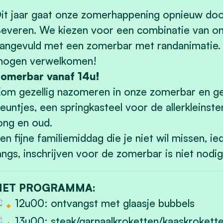
it jaar gaat onze zomerhappening opnieuw doo
everen. We kiezen voor een combinatie van on
angevuld met een zomerbar met randanimatie. W
ogen verwelkomen!
omerbar vanaf 14u!
om gezellig nazomeren in onze zomerbar en ge
euntjes, een springkasteel voor de allerkleinst
ong en oud.
en fijne familiemiddag die je niet wil missen,
angs, inschrijven voor de zomerbar is niet nodig
HET PROGRAMMA:
12u00: ontvangst met glaasje bubbels
13u00: steak/garnaalkroketten/kaaskrokette