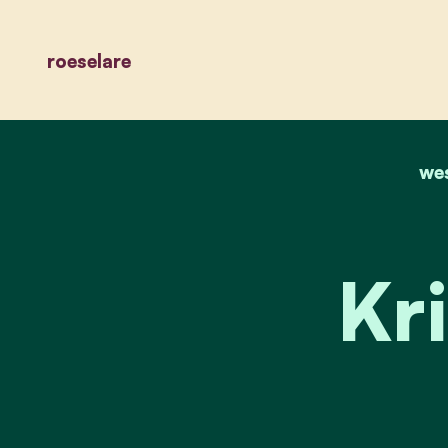
roeselare
we
Kr