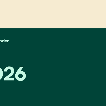
ender
026