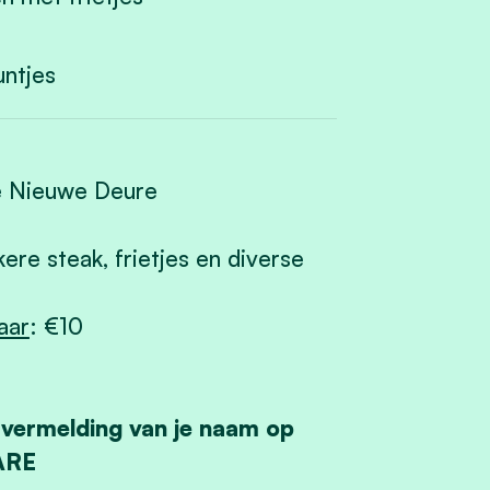
untjes
De Nieuwe Deure
ere steak, frietjes en diverse
jaar
: €10
et vermelding van je naam op
ARE