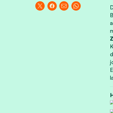
D
B
a
m
Z
K
d
j
E
l