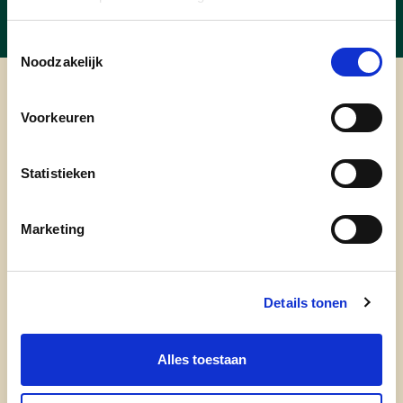
Toestemmingsselectie
Noodzakelijk
cd&v Roeselare
Voorkeuren
Statistieken
Marketing
Details tonen
Alles toestaan
onze partij