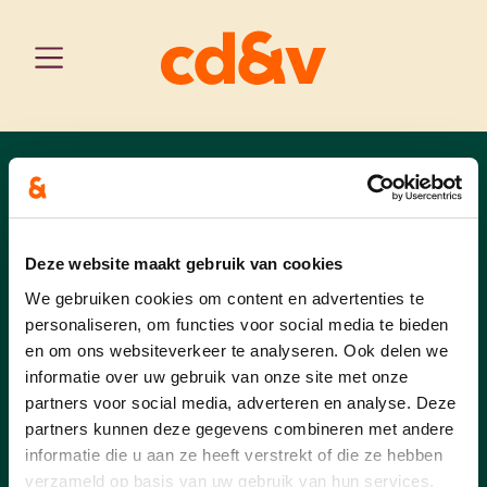
west-vlaanderen
home
cd&v roeselare kalender
roeselare
CD&V Roeselare
Deze website maakt gebruik van cookies
Kalender
We gebruiken cookies om content en advertenties te
personaliseren, om functies voor social media te bieden
en om ons websiteverkeer te analyseren. Ook delen we
informatie over uw gebruik van onze site met onze
partners voor social media, adverteren en analyse. Deze
Er zijn geen evenementen gepland
partners kunnen deze gegevens combineren met andere
in de nabije toekomst.
informatie die u aan ze heeft verstrekt of die ze hebben
verzameld op basis van uw gebruik van hun services.