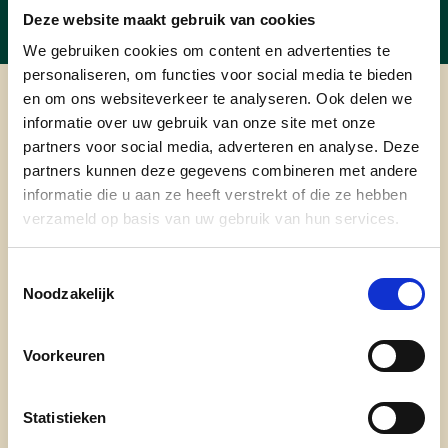
Deze website maakt gebruik van cookies
We gebruiken cookies om content en advertenties te
personaliseren, om functies voor social media te bieden
en om ons websiteverkeer te analyseren. Ook delen we
cd&v Kortrijk
informatie over uw gebruik van onze site met onze
partners voor social media, adverteren en analyse. Deze
partners kunnen deze gegevens combineren met andere
informatie die u aan ze heeft verstrekt of die ze hebben
verzameld op basis van uw gebruik van hun services.
Nieuwsbrief
Toestemmingsselectie
Blijf op de hoogte van de werking van cd&v Kortrijk.
Noodzakelijk
Schrijf je in en ontvang onze maandelijkse nieuwsbrief
met daarin onder andere: nieuws uit de gemeenteraad,
updates over onze activiteiten en weetjes vanuit de
Voorkeuren
afdeling.
Statistieken
E-mailadres