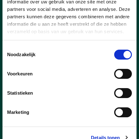
informatie over uw gebruik van onze site met onze
partners voor social media, adverteren en analyse. Deze
partners kunnen deze gegevens combineren met andere
informatie die u aan ze heeft verstrekt of die ze hebben
25/07/24
verzameld op basis van uw gebruik van hun services.
cd&v Team KLT: Katrien
Toestemmingsselectie
Boonen uit Tielen
Noodzakelijk
Katrien (45 jaar) is een alleenstaande
mama van een dochter van 18 en al 24
Voorkeuren
jaar werkzaam als verpleegkundige binnen
het vrij Centrum voor
Statistieken
Leerlingenbegeleiding. “Werken op het
CLB was een heel bewuste keuze, omdat
ik gezondheid voor iedereen, heel
Marketing
belangrijk vind. Binnen mijn job zetten we
sterk in op preventie,” zegt ze. “Dit werk
kan ik goed combineren met het
gezinsleven, wat toch wel de hoogste
Details tonen