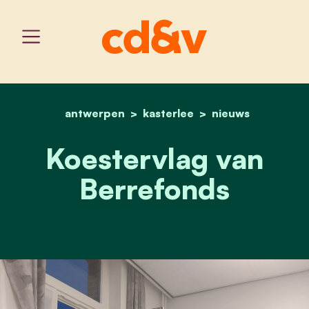
antwerpen
kasterlee
home
koestervlag van berrefo
nieuws
Koestervlag van
Berrefonds