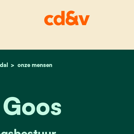
dal
home
koen goos
onze mensen
 Goos
ngsbestuur