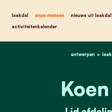
laakdal
onze mensen
nieuws uit laakdal
activiteitenkalender
antwerpen
laak
Koen
Lid afdeli