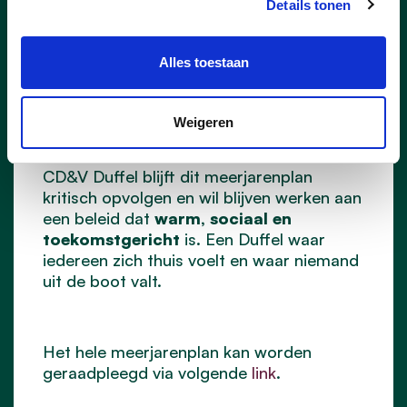
energiezuinige gebouwen en
Details tonen
duurzame mobiliteit.
Een sterk verenigingsleven en
Alles toestaan
lokale economie
: ondersteuning van
vrijwilligers, verenigingen en lokale
handel die het sociale weefsel van
Weigeren
Duffel versterken.
CD&V Duffel blijft dit meerjarenplan
kritisch opvolgen en wil blijven werken aan
een beleid dat
warm, sociaal en
toekomstgericht
is. Een Duffel waar
iedereen zich thuis voelt en waar niemand
uit de boot valt.
Het hele meerjarenplan kan worden
geraadpleegd via volgende
link
.