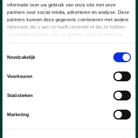
informatie over uw gebruik van onze site met onze
Meer zorg en ondersteuning voor
partners voor social media, adverteren en analyse. Deze
inwoners
: extra aandacht voor
partners kunnen deze gegevens combineren met andere
welzijn, senioren en kwetsbare
informatie die u aan ze heeft verstrekt of die ze hebben
groepen, onder meer via een nieuw
verzameld op basis van uw gebruik van hun services.
lokaal dienstencentrum en versterkte
sociale dienstverlening.
Toestemmingsselectie
Investeren in jeugd, onderwijs en
Noodzakelijk
vrije tijd
: onder andere investeringen
in scholen, kinderopvang en een
Voorkeuren
nieuw zwembad voor Duffel.
Een leefbare en veilige gemeente
:
Statistieken
belangrijke investeringen in
wegenwerken, verkeersveiligheid en
extra politiecapaciteit.
Marketing
Duurzaamheid en klimaat
:
aandacht voor groen, open ruimte,