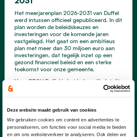
2031
Het meerjarenplan 2026-2031 van Duffel
werd intussen officieel gepubliceerd. In dit
plan worden de beleidskeuzes en
investeringen voor de komende jaren
vastgelegd. Het gaat om een ambitieus
plan met meer dan 30 miljoen euro aan
investeringen, dat tegelijk inzet op een
gezond financieel beleid en een sterke
toekomst voor onze gemeente.
Voor CD&V Duffel is het belangrijk dat dit
plan niet alleen investeert in
infrastructuur, maar ook in mensen. Een
sociaal en zorgzaam beleid moet immers
de basis vormen van een sterke
Deze website maakt gebruik van cookies
gemeente.
We gebruiken cookies om content en advertenties te
personaliseren, om functies voor social media te bieden
Enkele belangrijke accenten uit het
en om ons websiteverkeer te analyseren. Ook delen we
meerjarenplan zijn: