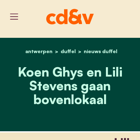
antwerpen
duffel
home
koen ghys en lili stevens
nieuws duffel
Koen Ghys en Lili
Stevens gaan
bovenlokaal