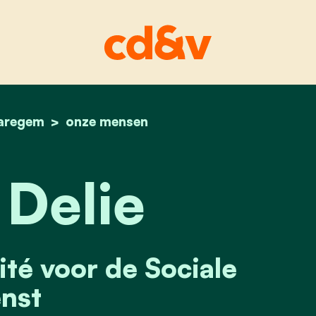
aregem
home
koen delie
onze mensen
Delie
té voor de Sociale
nst