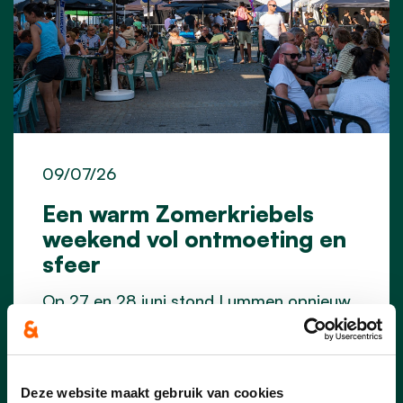
09/07/26
Een warm Zomerkriebels
weekend vol ontmoeting en
sfeer
Op 27 en 28 juni stond Lummen opnieuw
in het teken van ontmoeting, gezelligheid
en muziek.
Met de eerste editie van de Kleine
Deze website maakt gebruik van cookies
Braderie, de jaarlijkse Braderie en