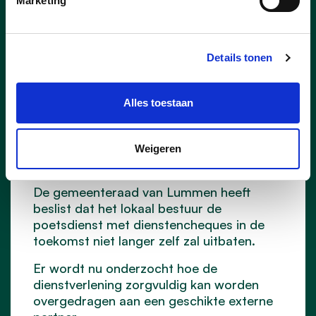
Marketing
Details tonen
25/06/26
Gemeenteraad beslist over
Alles toestaan
toekomst van de
poetsdienst met
Weigeren
dienstencheques
De gemeenteraad van Lummen heeft
beslist dat het lokaal bestuur de
poetsdienst met dienstencheques in de
toekomst niet langer zelf zal uitbaten.
Er wordt nu onderzocht hoe de
dienstverlening zorgvuldig kan worden
overgedragen aan een geschikte externe