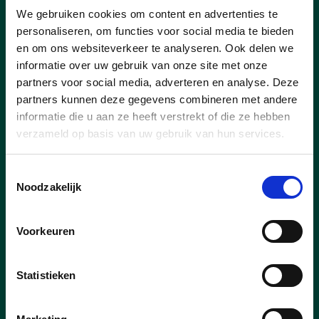
Zomerkriebels mochten we opnieuw heel
We gebruiken cookies om content en advertenties te
wat mooie momenten beleven.
personaliseren, om functies voor social media te bieden
en om ons websiteverkeer te analyseren. Ook delen we
informatie over uw gebruik van onze site met onze
partners voor social media, adverteren en analyse. Deze
lees meer
partners kunnen deze gegevens combineren met andere
informatie die u aan ze heeft verstrekt of die ze hebben
verzameld op basis van uw gebruik van hun services.
VEERLE BECKERS
Toestemmingsselectie
Noodzakelijk
Voorkeuren
Statistieken