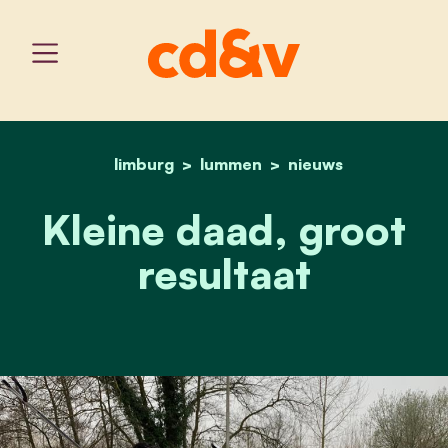
limburg
lummen
home
kleine daad, groot result
nieuws
Kleine daad, groot
resultaat