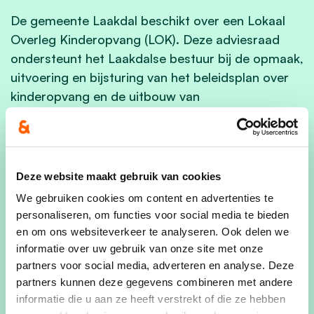
De gemeente Laakdal beschikt over een Lokaal
Overleg Kinderopvang (LOK). Deze adviesraad
ondersteunt het Laakdalse bestuur bij de opmaak,
uitvoering en bijsturing van het beleidsplan over
kinderopvang en de uitbouw van
opvangvoorzieningen. Het LOK is steeds op zoek
naar nieuwe leden. Geïnteresseerden kunnen zich
hiervoor tot de gemeente wenden.
Deze website maakt gebruik van cookies
Strijd tegen kinderarmoede
We gebruiken cookies om content en advertenties te
Via de sociale dienst van het OCMW voert
personaliseren, om functies voor social media te bieden
Laakdal een actief beleid rond de bestrijding van
en om ons websiteverkeer te analyseren. Ook delen we
informatie over uw gebruik van onze site met onze
kinderarmoede. Gezinnen die het financieel
partners voor social media, adverteren en analyse. Deze
moeilijk hebben, kunnen er terecht voor
partners kunnen deze gegevens combineren met andere
ondersteuning. Iedereen kan gebruik maken van
informatie die u aan ze heeft verstrekt of die ze hebben
de UitPas, de voordeelkaart waarmee je punten