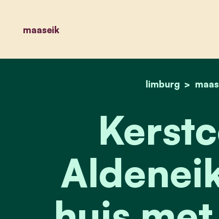
maaseik
limburg
maas
Kerstc
Aldeneik
huis met