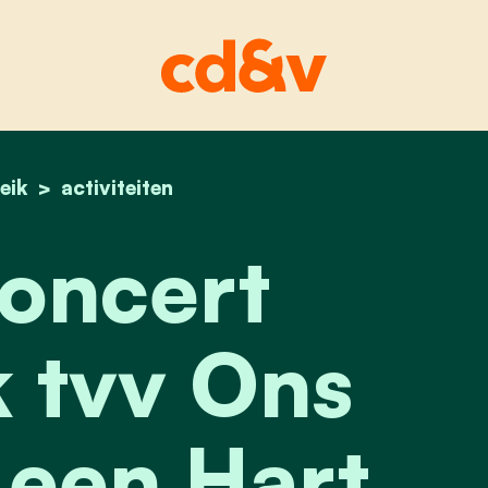
eik
home
kerstconcert aldeneik
activiteiten
oncert
 tvv Ons
 een Hart