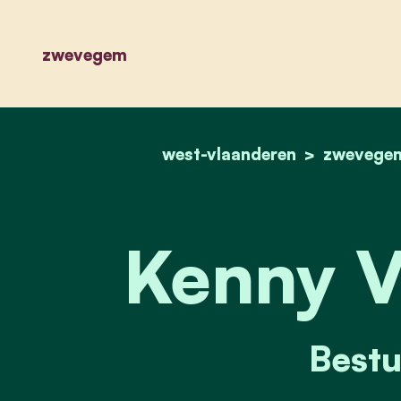
zwevegem
west-vlaanderen
zwevege
Kenny V
Bestu