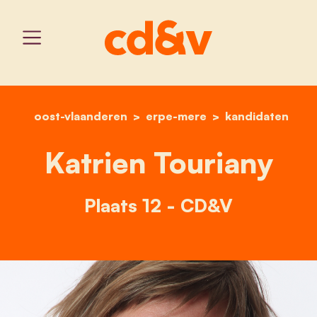
oost-vlaanderen
erpe-mere
home
katrien touriany
kandidaten
Katrien Touriany
Plaats 12 - CD&V