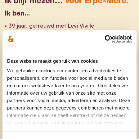
Ik ben...
• 39 jaar, getrouwd met Levi Viville
• mama van Marie (11) en Nette (10)
• leerkracht wetenschappen en wiskunde in het
secundair onderwijs
Deze website maakt gebruik van cookies
We gebruiken cookies om content en advertenties te
• eerst lid van het Bijzonder Comité van de
personaliseren, om functies voor social media te bieden
Sociale Dienst, zetelend in de gemeenteraad
en om ons websiteverkeer te analyseren. Ook delen we
informatie over uw gebruik van onze site met onze
Ik sta voor...
partners voor social media, adverteren en analyse. Deze
partners kunnen deze gegevens combineren met andere
• sociaal engagement in plaatselijke verenigingen
informatie die u aan ze heeft verstrekt of die ze hebben
• kritisch denken en oplossingsgericht handelen
verzameld op basis van uw gebruik van hun services.
• respect voor tradities, toch durven