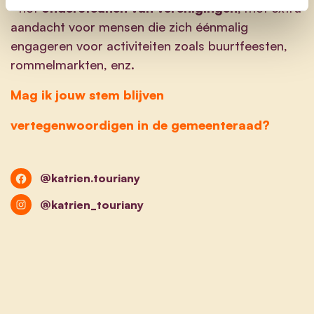
• het
ondersteunen
van verenigingen
, met extra
aandacht voor mensen die zich éénmalig
engageren voor activiteiten zoals buurtfeesten,
rommelmarkten, enz.
Mag ik jouw stem blijven
vertegenwoordigen in de gemeenteraad?
@katrien.touriany
@katrien_touriany