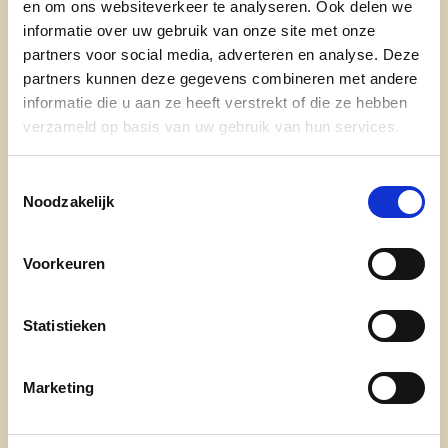
en om ons websiteverkeer te analyseren. Ook delen we
Parkoever 20
informatie over uw gebruik van onze site met onze
Getrouwd met Jan Baetens, mama van Griet
partners voor social media, adverteren en analyse. Deze
en Toon
partners kunnen deze gegevens combineren met andere
informatie die u aan ze heeft verstrekt of die ze hebben
Lector Orthopedagogie aan UCLL
verzameld op basis van uw gebruik van hun services.
Schepen van jeugd en gezin en voorzitter van
het Bijzonder Comité van de Sociale Dienst
Toestemmingsselectie
Vult haar vrije tijd met lezen, familie-
Noodzakelijk
uitstapjes met de mobilhome, lopen en koken
op kamp met de Chiro-jongens van Overpelt
Voorkeuren
Centrum
Nóg meer over Katrien:
Statistieken
"Als lector Orthopedagogie draag ik zorg voor de
meest kwetsbaren, en dat wil ik ook voor Pelt. Of
Marketing
het nu gaat om kinderen of mensen in financiële
moeilijkheden, ik wil er zijn voor wie het nodig