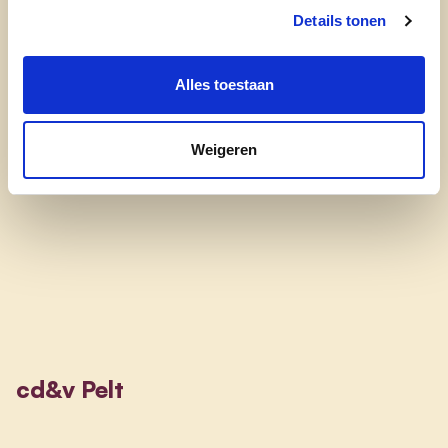
heeft."
Details tonen
"Voor elk kind, voor elk gezin – Pelt is voor mij
de plek waar iedereen meetelt! Niemand hoeft
Alles toestaan
zich alleen te voelen."
Weigeren
cd&v Pelt