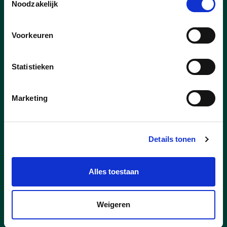
Noodzakelijk
ik gezondheid voor iedereen, heel
belangrijk vind. Binnen mijn job zetten we
sterk in op preventie,” zegt ze. “Dit werk
Voorkeuren
kan ik goed combineren met het
gezinsleven, wat toch wel de hoogste
prioriteit heeft voor mij.”
Statistieken
Marketing
lees meer
KATRIEN BOONEN
Details tonen
Alles toestaan
Weigeren