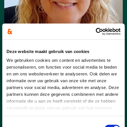
Deze website maakt gebruik van cookies
25/07/24
We gebruiken cookies om content en advertenties te
personaliseren, om functies voor social media te bieden
cd&v Team KLT: Katrien
en om ons websiteverkeer te analyseren. Ook delen we
Boonen uit Tielen
informatie over uw gebruik van onze site met onze
partners voor social media, adverteren en analyse. Deze
Katrien (45 jaar) is een alleenstaande
partners kunnen deze gegevens combineren met andere
mama van een dochter van 18 en al 24
informatie die u aan ze heeft verstrekt of die ze hebben
jaar werkzaam als verpleegkundige binnen
verzameld op basis van uw gebruik van hun services.
het vrij Centrum voor
Leerlingenbegeleiding. “Werken op het
Toestemmingsselectie
CLB was een heel bewuste keuze, omdat