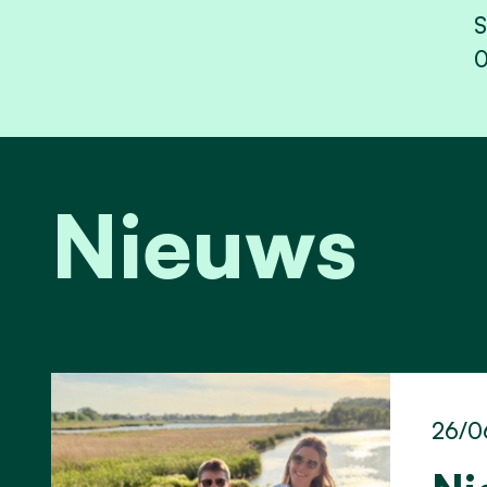
S
Nieuws
26/0