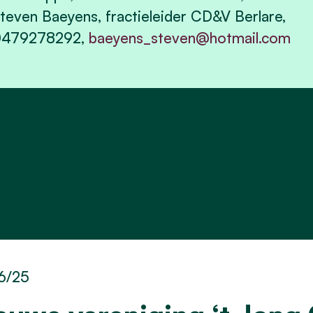
teven Baeyens, fractieleider CD&V Berlare,
0479278292,
baeyens_steven@hotmail.com
6/25