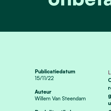
Publicatiedatum
L
15/11/22
O
r
Auteur
g
Willem Van Steendam
u
o