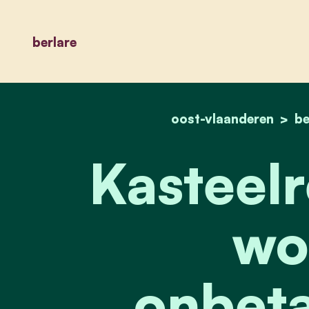
berlare
oost-vlaanderen
be
Kasteelr
wo
onbeta