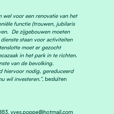
en wel voor een renovatie van het
le functie (trouwen, jubilaris
geven. De zijgebouwen moeten
ienste staan voor activiteiten
tenslotte moet er gezocht
azaak in het park in te richten.
enste van de bevolking.
d hiervoor nodig, gereduceerd
u wil investeren.”
, besluiten
5883,
yves.poppe@hotmail.com