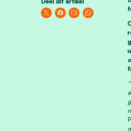
Deel dit artikel
f
O
r
g
u
o
f
“
a
g
n
P
m