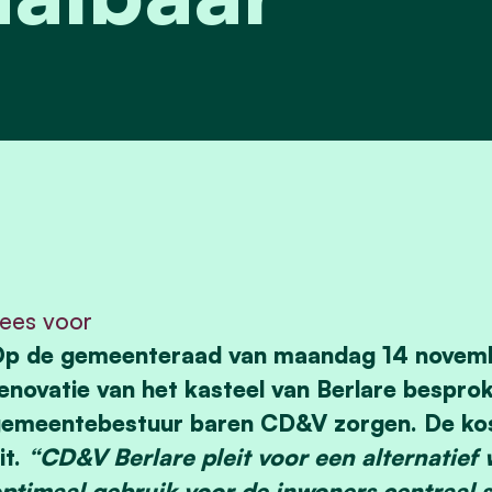
ees voor
p de gemeenteraad van maandag 14 novemb
enovatie van het kasteel van Berlare bespro
emeentebestuur baren CD&V zorgen. De kos
it.
“CD&V Berlare pleit voor een alternatief
ptimaal gebruik voor de inwoners centraal 