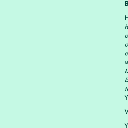
B
H
h
o
o
e
w
M
B
t
Y
V
Y