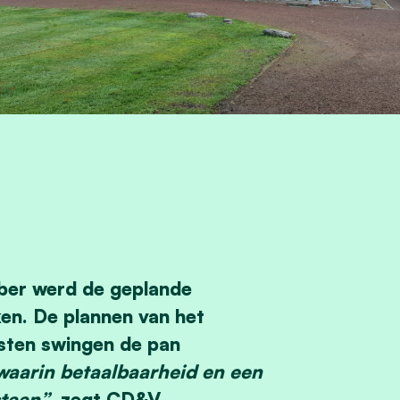
er werd de geplande
ken. De plannen van het
ten swingen de pan
 waarin betaalbaarheid en een
staan”
, zegt CD&V-