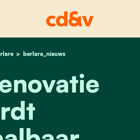
rlare
home
kasteelrenovatie wordt onbetaalbaar
berlare_nieuws
enovatie
rdt
albaar