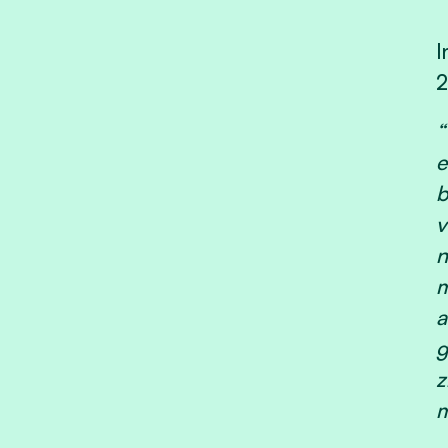
I
2
“
e
b
v
n
m
a
g
z
m