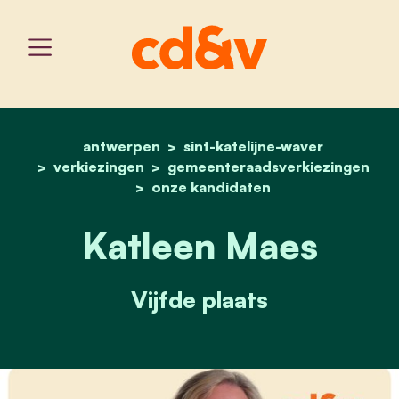
antwerpen
sint-katelijne-waver
home
katleen maes
verkiezingen
gemeenteraadsverkiezingen
onze kandidaten
Katleen Maes
Vijfde plaats