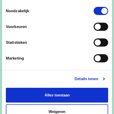
Toestemmingsselectie
Noodzakelijk
Naam
: Jens Van den Eynde
Voorkeuren
Leeftijd
: 32 jaar
Statistieken
Beroep
: Tuinder
Woont in het Centrum
Marketing
jens van den eynde
Details tonen
Alles toestaan
Weigeren