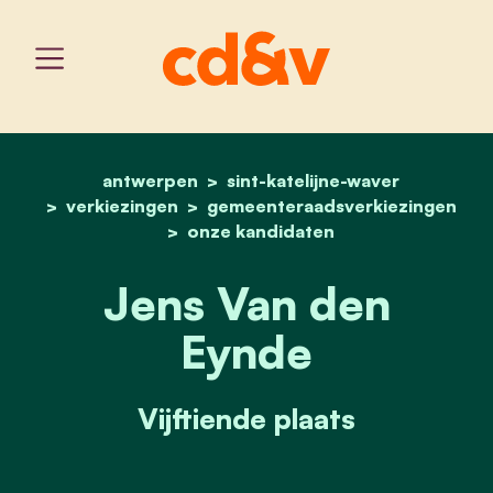
antwerpen
sint-katelijne-waver
home
jens van den eynde
verkiezingen
gemeenteraadsverkiezingen
onze kandidaten
Jens Van den
Eynde
Vijftiende plaats