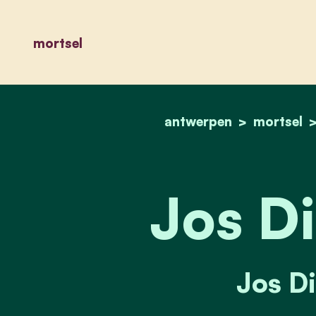
mortsel
antwerpen
mortsel
Jos Di
Jos Di