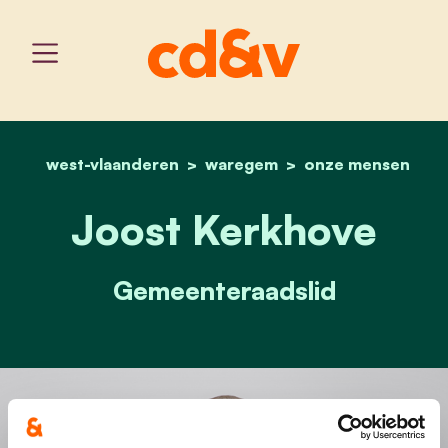
west-vlaanderen
waregem
home
joost kerkhove
onze mensen
Joost Kerkhove
Gemeenteraadslid