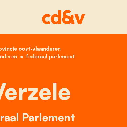
ovincie oost-vlaanderen
home
joop verzele
anderen
federaal parlement
erzele
raal Parlement