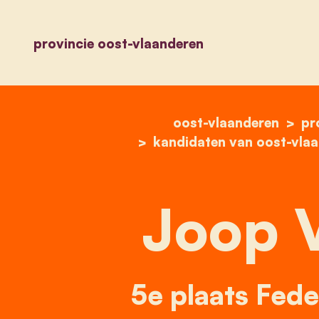
provincie oost-vlaanderen
oost-vlaanderen
pr
kandidaten van oost-vla
Joop V
5e plaats Fede