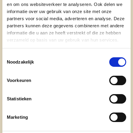
en om ons websiteverkeer te analyseren. Ook delen we
informatie over uw gebruik van onze site met onze
Waarom ben je kandidaat op 9 juni?
partners voor social media, adverteren en analyse. Deze
Betaalbaar wonen
partners kunnen deze gegevens combineren met andere
informatie die u aan ze heeft verstrekt of die ze hebben
Eerlijke voedselprijzen zowel voor de
verzameld op basis van uw gebruik van hun services.
consument als voor onze landbouwers
Toegankelijke zorg voor wie die nodig heeft
Toestemmingsselectie
Noodzakelijk
Wie ben je in enkele woorden?
Sociaal
Voorkeuren
Aanspreekbaar
Statistieken
Rechtvaardig
Oplossingsgericht
Marketing
Spontaan