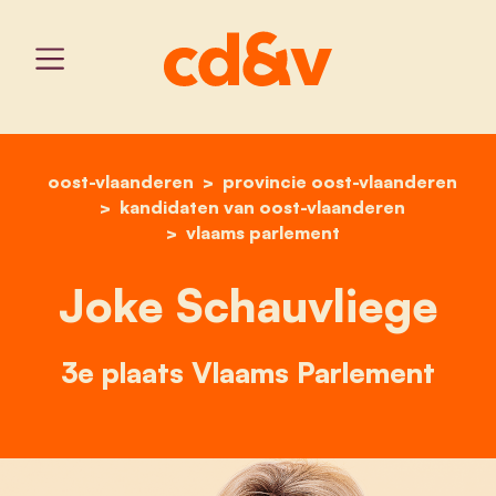
oost-vlaanderen
provincie oost-vlaanderen
home
joke schauvliege
kandidaten van oost-vlaanderen
vlaams parlement
Joke Schauvliege
3e plaats Vlaams Parlement