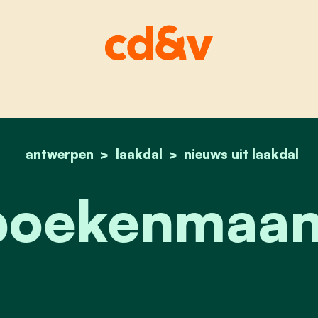
antwerpen
laakdal
home
jeugdboekenmaand 
nieuws uit laakdal
boekenmaan