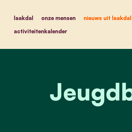
laakdal
onze mensen
nieuws uit laakdal
activiteitenkalender
Jeugd