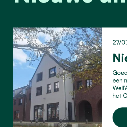
27/0
Ni
Goed 
een 
Well’
het C