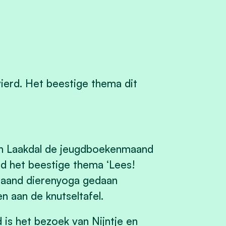
erd. Het beestige thema dit
van Laakdal de jeugdboekenmaand
nd het beestige thema ‘Lees!
 maand dierenyoga gedaan
 aan de knutseltafel.
is het bezoek van Nijntje en