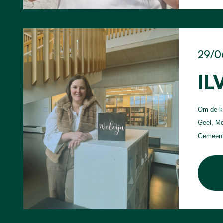
29/0
IL
Om de kr
Geel, Me
Gemeente