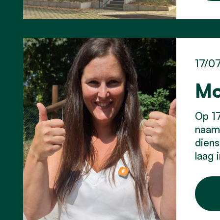
17/0
Mo
Op 17
naam 
diens
laag 