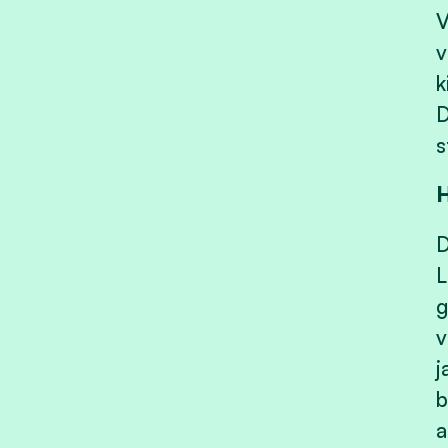
V
v
k
D
s
H
D
L
g
v
j
b
a