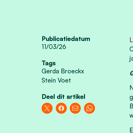
Publicatiedatum
L
11/03/26
O
j
Tags
Gerda Broeckx
G
Stein Voet
N
Deel dit artikel
g
B
w
E