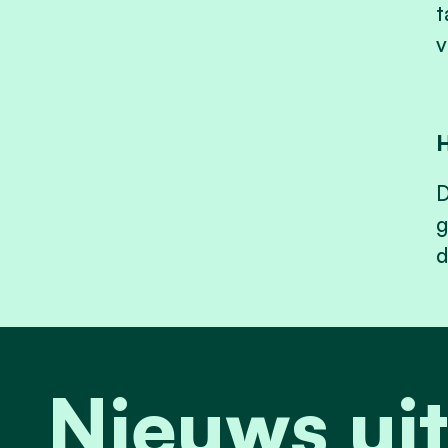
t
v
H
D
g
d
Nieuws uit