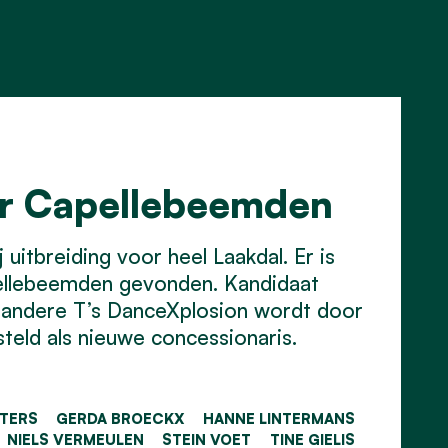
or Capellebeemden
uitbreiding voor heel Laakdal. Er is
ellebeemden gevonden. Kandidaat
 andere T’s DanceXplosion wordt door
eld als nieuwe concessionaris.
ETERS
GERDA BROECKX
HANNE LINTERMANS
NIELS VERMEULEN
STEIN VOET
TINE GIELIS