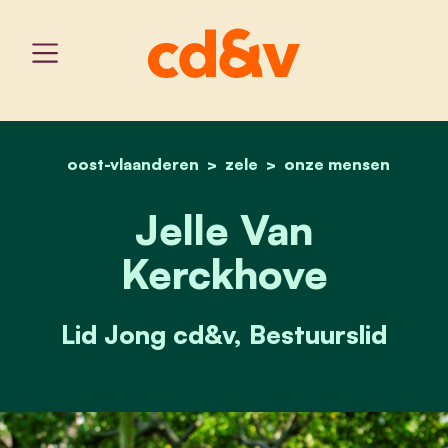
oost-vlaanderen
home
zele
jelle van kerckhove
onze mensen
Jelle Van
Kerckhove
Lid Jong cd&v, Bestuurslid