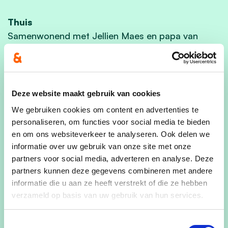
Thuis
Samenwonend met Jellien Maes en papa van
Flynn. Broer of zus is onderweg 🤩
Professioneel
Projectontwikkelaar/tekenaar/VR-integrator in
Deze website maakt gebruik van cookies
een Zeels interieurbedrijf
We gebruiken cookies om content en advertenties te
Verenigingen, hobby’s en interesses
personaliseren, om functies voor social media te bieden
Lid van vzw Ons Huis, hartstochtelijk oud-leider
en om ons websiteverkeer te analyseren. Ook delen we
informatie over uw gebruik van onze site met onze
van Chiro Huivelde en oud-lid van de
partners voor social media, adverteren en analyse. Deze
gemeentelijke Jeugdraad. Is elk jaar even
partners kunnen deze gegevens combineren met andere
kookouder voor het Chirokamp.
informatie die u aan ze heeft verstrekt of die ze hebben
Houd van geschiedenis, technologie, en een goed
verzameld op basis van uw gebruik van hun services.
boek.
Wandeltochten zijn leuk (leve de Zeelse dijk!), kent
Toestemmingsselectie