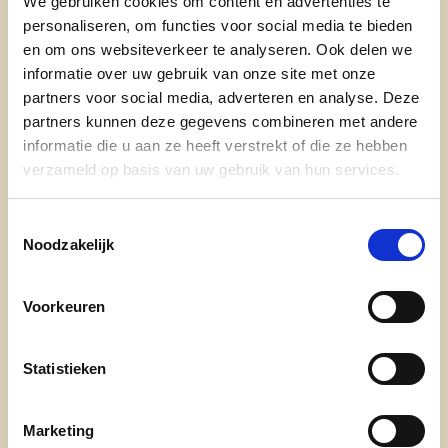
We gebruiken cookies om content en advertenties te
personaliseren, om functies voor social media te bieden
en om ons websiteverkeer te analyseren. Ook delen we
informatie over uw gebruik van onze site met onze
Waarom ben je kandidaat op 9 juni?
partners voor social media, adverteren en analyse. Deze
partners kunnen deze gegevens combineren met andere
Als burgemeester wil ik ook in Brussel de afstand
informatie die u aan ze heeft verstrekt of die ze hebben
tot het dorp verkleinen door wetten eenvoudig en
verzameld op basis van uw gebruik van hun services.
duidelijk te maken. Voor veiligheid, duurzaamheid
en betaalbaarheid wil ik me inzetten.
Toestemmingsselectie
Noodzakelijk
Wie ben je in enkele woorden?
Strijdlust
Voorkeuren
Verantwoordelijkheidsgevoel
Statistieken
Loyaal
Degelijke dossierkennis
Marketing