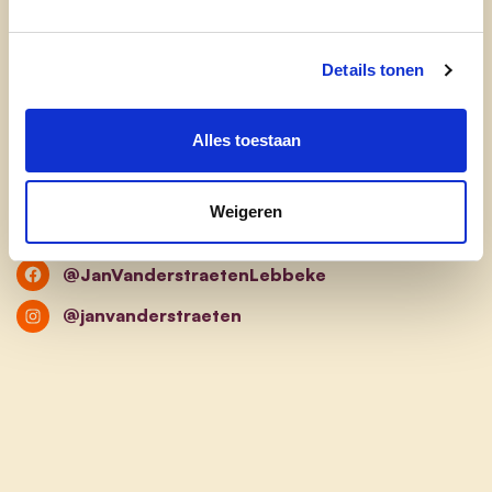
Altijd vriendelijk en vrolijk
Wat is je favoriete plekje in onze provincie?
Details tonen
Hof ten Dijke in Lebbeke. Een klein plekje waar je
Alles toestaan
echt tot rust kan komen.
Weigeren
janvanderstraeten3@hotmail.com
@JanVanderstraetenLebbeke
@janvanderstraeten