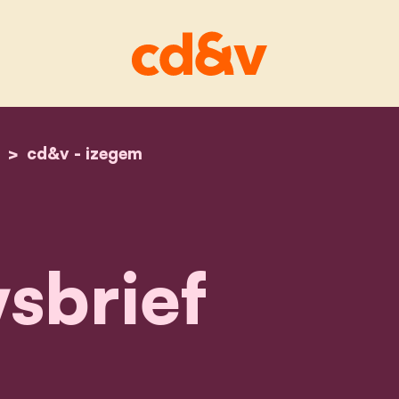
home
nieuwsbrief
cd&v - izegem
sbrief