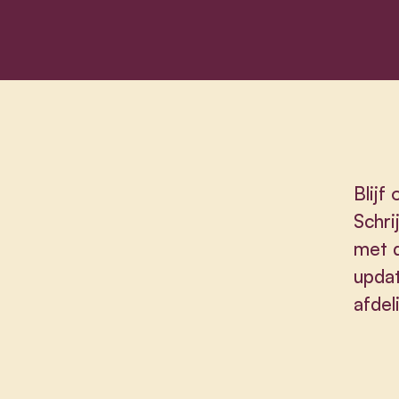
Blijf
Schri
met d
updat
afdel