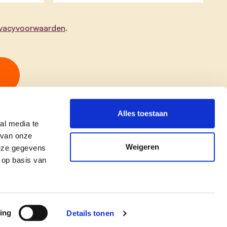
ivacyvoorwaarden
.
Alles toestaan
al media te
 van onze
Weigeren
deze gegevens
 op basis van
copyright © cd&v
Privacyverklaring
|
Cookie verklaring
ing
Details tonen