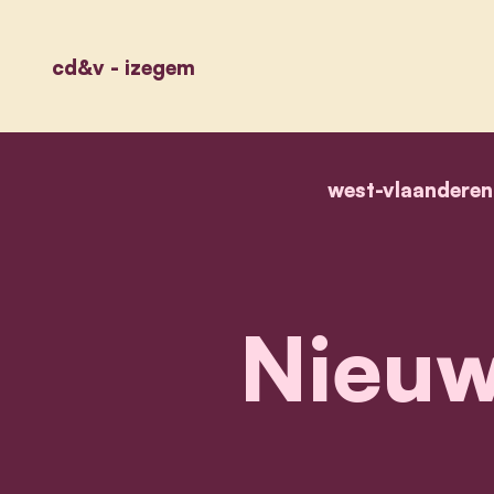
cd&v - izegem
west-vlaanderen
Nieuw