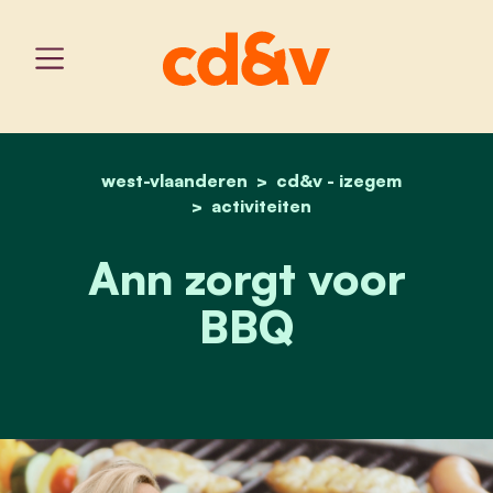
west-vlaanderen
home
ann zorgt voor bbq
cd&v - izegem
activiteiten
Ann zorgt voor
BBQ