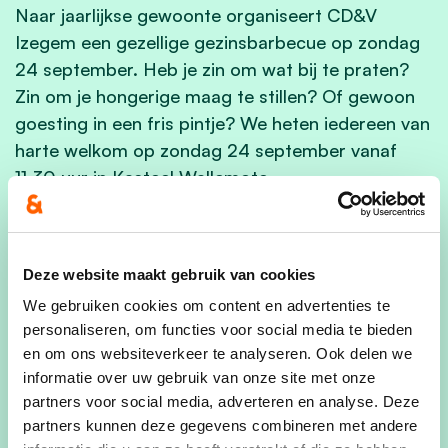
Naar jaarlijkse gewoonte organiseert CD&V
Izegem een gezellige gezinsbarbecue op zondag
24 september. Heb je zin om wat bij te praten?
Zin om je hongerige maag te stillen? Of gewoon
goesting in een fris pintje? We heten iedereen van
harte welkom op zondag 24 september vanaf
11.30 uur in Kasteel Wallemote.
Prijs:
20 euro voor volwassenen, 15 euro voor
kinderen.
Kaarten
verkrijgbaar via partijraadsleden of via
Deze website maakt gebruik van cookies
overschrijving op rekening van cd&v Izegem BE36
We gebruiken cookies om content en advertenties te
3850 5869 6581 met melding van aantal
personaliseren, om functies voor social media te bieden
volwassenen en kinderen.
en om ons websiteverkeer te analyseren. Ook delen we
Iedereen van harte welkom!
informatie over uw gebruik van onze site met onze
partners voor social media, adverteren en analyse. Deze
Kom jij ook?
partners kunnen deze gegevens combineren met andere