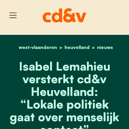
west-vlaanderen
home
heuvelland
isabel lemahieu versterkt
nieuws
Isabel Lemahieu
versterkt cd&v
Heuvelland:
“Lokale politiek
gaat over menselijk