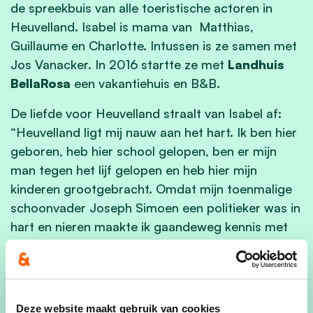
de spreekbuis van alle toeristische actoren in
Heuvelland. Isabel is mama van
Matthias,
Guillaume en Charlotte. Intussen is ze samen met
Jos Vanacker. In 2016 startte ze met
Landhuis
BellaRosa
een vakantiehuis en B&B.
De liefde voor Heuvelland straalt van Isabel af:
“Heuvelland ligt mij nauw aan het hart. Ik ben hier
geboren, heb hier school gelopen, ben er mijn
man tegen het lijf gelopen en heb hier mijn
kinderen grootgebracht. Omdat mijn toenmalige
schoonvader Joseph Simoen een politieker was in
hart en nieren maakte ik gaandeweg kennis met
de lokale politiek”, zegt Isabel.
“Voor mij gaat lokale politiek over menselijk
contact. Jezelf inzetten voor de lokale
Deze website maakt gebruik van cookies
gemeenschap, vaak in kleine dingen. Het gaat