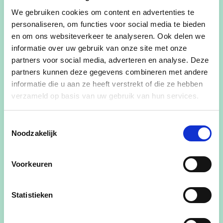
over engagement voor onze dorpen, de lokale
We gebruiken cookies om content en advertenties te
personaliseren, om functies voor social media te bieden
verenigingen, de handelaars, de landbouwers en
en om ons websiteverkeer te analyseren. Ook delen we
iedereen die er woont. Mensen moeten zich
informatie over uw gebruik van onze site met onze
welkom voelen in een leefbare gemeente, waar
partners voor social media, adverteren en analyse. Deze
het goed wonen en werken is, met respect voor
partners kunnen deze gegevens combineren met andere
elkaar en voor de natuur.”
informatie die u aan ze heeft verstrekt of die ze hebben
verzameld op basis van uw gebruik van hun services.
De keuze voor cd&v bleek evident: “In het
verleden heeft cd&v prachtige zaken gerealiseerd
Toestemmingsselectie
in Heuvelland, maar uiteindelijk verloren ze de
Noodzakelijk
focus. Vandaag staat cd&v Heuvelland voor
transparantie en een positieve benadering. Ik
Voorkeuren
merk een enorm respect voor alle doelgroepen in
de gemeente en dat is de aanpak waar ik mij in
Statistieken
kan vinden.
Wat zijn de verwachtingen? “Ik wil me als