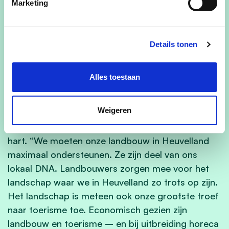
Marketing
kandidaat ten dienste stellen van de kiezers. Ik
hoop een kans te krijgen om te groeien in dit
politieke verhaal. Ik ben omringd door mensen
Details tonen
waar ik mij goed bij voel, een groep waarin ik het
volste vertrouwen heb en waarmee we samen
vooruit kunnen. Ik ben zeer enthousaist en
Alles toestaan
ambitieus en wil op die manier graag een
meerwaarde zijn voor de partij.”
Weigeren
Landbouw en toerisme liggen Isabel nauw aan het
hart. “We moeten onze landbouw in Heuvelland
maximaal ondersteunen. Ze zijn deel van ons
lokaal DNA. Landbouwers zorgen mee voor het
landschap waar we in Heuvelland zo trots op zijn.
Het landschap is meteen ook onze grootste troef
naar toerisme toe. Economisch gezien zijn
landbouw en toerisme – en bij uitbreiding horeca