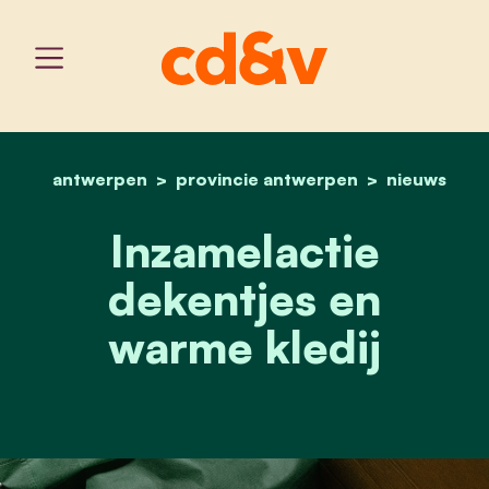
antwerpen
provincie antwerpen
home
inzamelactie dekentjes e
nieuws
Inzamelactie
dekentjes en
warme kledij