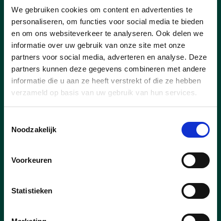
We gebruiken cookies om content en advertenties te
Oog voor lekker
personaliseren, om functies voor social media te bieden
en om ons websiteverkeer te analyseren. Ook delen we
De helft van de leerlingen in de provincie
informatie over uw gebruik van onze site met onze
Antwerpen eet gezonde tussendoortjes
partners voor social media, adverteren en analyse. Deze
op school dankzij Oog voor Lekkers, toch
partners kunnen deze gegevens combineren met andere
roept parlementslid Mien Van Olmen op
informatie die u aan ze heeft verstrekt of die ze hebben
om nog een tandje bij te steken.
verzameld op basis van uw gebruik van hun services.
lees meer
Toestemmingsselectie
Noodzakelijk
MIEN VAN OLMEN
Voorkeuren
Statistieken