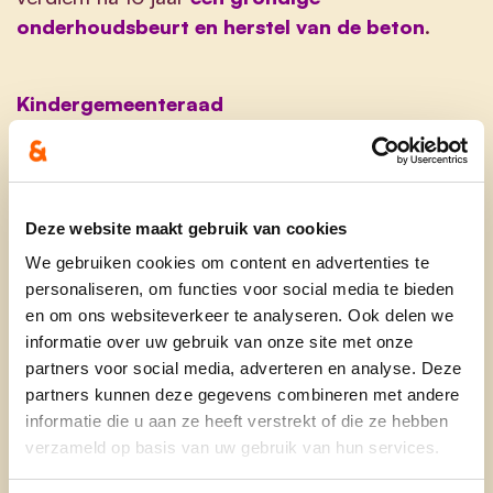
onderhoudsbeurt en herstel van de beton
.
Kindergemeenteraad
Om de jeugd van jongsaf aan te betrekken, willen
we in onze stad
een kindergemeenteraad
oprichten. Dit in samenwerking met de jeugdraad
én
Deze website maakt gebruik van cookies
met de verschillende leerlingenraden in de lagere
We gebruiken cookies om content en advertenties te
scholen.
personaliseren, om functies voor social media te bieden
en om ons websiteverkeer te analyseren. Ook delen we
Jeugdbewegingen
informatie over uw gebruik van onze site met onze
De jeugdbewegingen in Wervik en Geluwe tellen
partners voor social media, adverteren en analyse. Deze
samen bijna 1.000 leden. We moeten ze meer
partners kunnen deze gegevens combineren met andere
inspraak geven in het beleid. Hun specifieke
informatie die u aan ze heeft verstrekt of die ze hebben
vragen rond infrastructuur of ravotpleintjes of
verzameld op basis van uw gebruik van hun services.
materiaal om op kamp te gaan etc. verdienen een