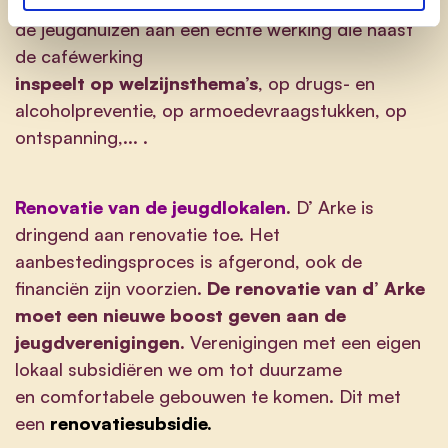
tieners.
We werken samen met de besturen van
de jeugdhuizen aan een échte werking die naast
de caféwerking
inspeelt op welzijnsthema’s
, op drugs- en
alcoholpreventie, op armoedevraagstukken, op
ontspanning,... .
Renovatie van de jeugdlokalen
.
D’ Arke is
dringend aan renovatie toe. Het
aanbestedingsproces is afgerond, ook de
financiën zijn voorzien.
De renovatie van d’ Arke
moet een nieuwe boost geven aan de
jeugdverenigingen.
Verenigingen met een eigen
lokaal subsidiëren we om tot duurzame
en comfortabele gebouwen te komen. Dit met
een
renovatiesubsidie.