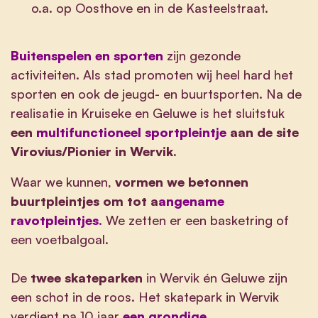
o.a. op Oosthove en in de Kasteelstraat.
B
uitenspelen en sporten
zijn gezonde
activiteiten. Als stad promoten wij heel hard het
sporten en ook de jeugd- en buurtsporten. Na de
realisatie in Kruiseke en Geluwe is het sluitstuk
een
multifunctioneel sportpleintje
aan de site
Virovius/Pionier in Wervik.
Waar we kunnen,
vormen we betonnen
buurtpleintjes om tot a
angename
ravotpleintjes
.
We zetten er een basketring of
een voetbalgoal.
De
twee skateparken
in Wervik én Geluwe zijn
een schot in de roos. Het skatepark in Wervik
verdient na 10 jaar
een grondige