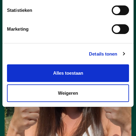
aangesteld als nieuwe concessionaris.
Statistieken
lees meer
Marketing
CHIEL PEETERS
GERDA BROECKX
HANNE LINTERMANS
NIELS VERMEULEN
STEIN VOET
TINE GIELIS
Details tonen
Alles toestaan
Weigeren