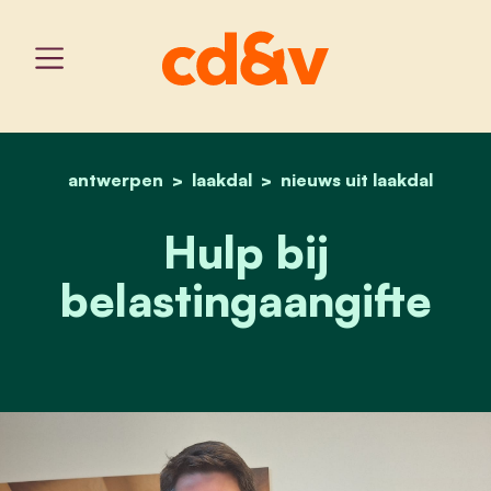
antwerpen
laakdal
home
hulp bij belastingaangifte
nieuws uit laakdal
Hulp bij
belastingaangifte