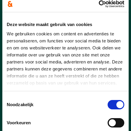
Deze website maakt gebruik van cookies
We gebruiken cookies om content en advertenties te
personaliseren, om functies voor social media te bieden
en om ons websiteverkeer te analyseren. Ook delen we
27/07/26
informatie over uw gebruik van onze site met onze
Nieuwe concessionaris voor
partners voor social media, adverteren en analyse. Deze
Capellebeemden
partners kunnen deze gegevens combineren met andere
informatie die u aan ze heeft verstrekt of die ze hebben
Goed nieuws voor de inwoners van Klein-
verzameld op basis van uw gebruik van hun services.
Vorst en bij uitbreiding voor heel Laakdal.
Er is een nieuwe uitbater voor
Toestemmingsselectie
ontmoetingscentrum Capellebeemden
Noodzakelijk
gevonden. Kandidaat Well’Air Dynamics
BV, de onderneming achter onder andere
T’s DanceXplosion wordt door het College
Voorkeuren
van Burgemeester en Schepenen