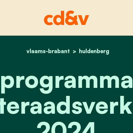
vlaams-brabant
home
programma gemeente
huldenberg
programm
eraadsverk
2024