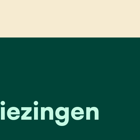
raadsverkiezingen 2024
a
iezingen