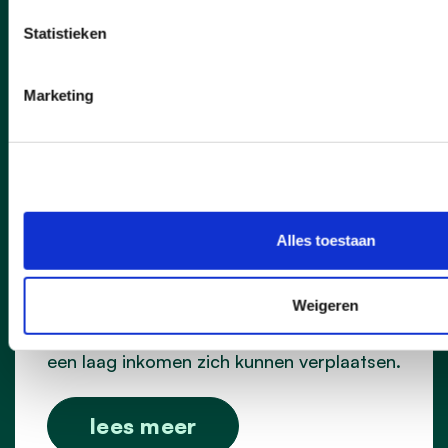
Statistieken
17/07/26
Marketing
Mobitwin Centrale bestaat
30 jaar
Op 17 juli 2026 viert de Laakdalse
Mobitwin Centrale, beter bekend onder
Alles toestaan
haar voormalige naam Minder
Mobielencentrale, haar 30-jaar bestaan.
Al drie decennia lang zorgt deze dienst er
Weigeren
met hulp van vrijwilligers voor dat
inwoners met een beperkte mobiliteit en
een laag inkomen zich kunnen verplaatsen.
lees meer