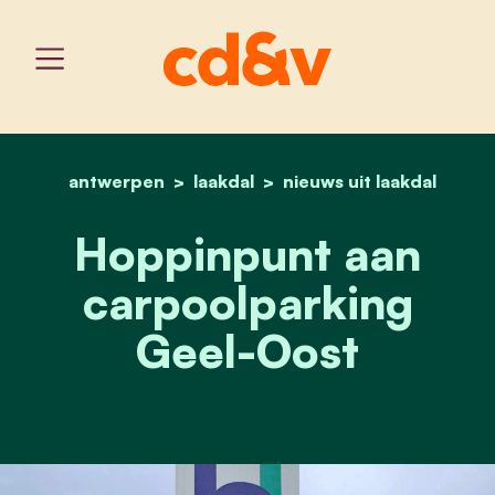
antwerpen
laakdal
home
hoppinpunt aan carpoolp
nieuws uit laakdal
Hoppinpunt aan
carpoolparking
Geel-Oost