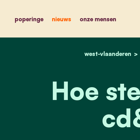
poperinge
nieuws
onze mensen
west-vlaanderen
Hoe ste
cd