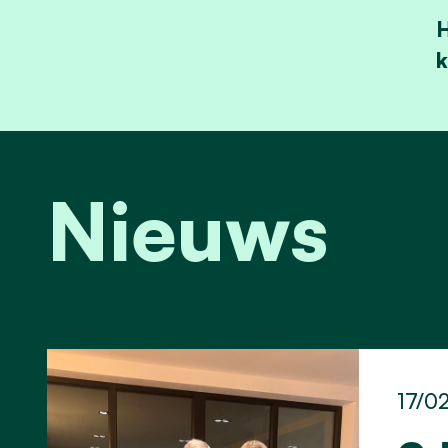
H
k
Nieuws
17/0