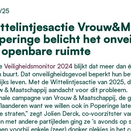
1/25
ttelintjesactie Vrouw&M
peringe belicht het onvei
 openbare ruimte
de
Veiligheidsmonitor 2024
blijkt dat meer dan é
n buurt. Dat onveiligheidsgevoel beperkt hun b
ijks leven. Met de Wittelintjesactie van 2025, 
 & Maatschappij aandacht voor dit probleem. “O
nale campagne van Vrouw & Maatschappij, de 
laanderen want we willen ook in Poperinge late
ge straten,” zegt Jolien Derck, co-voorzitster
 met andere partijleden ging ze ’s avonds op 
n voorbij enkele (zeer) donker plekjes in het 