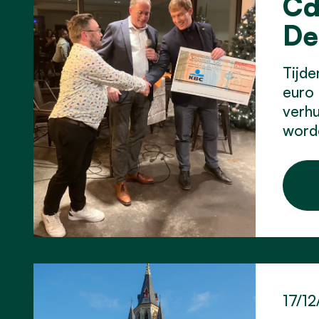
Cd
De
Tijde
euro 
verhu
worde
17/12