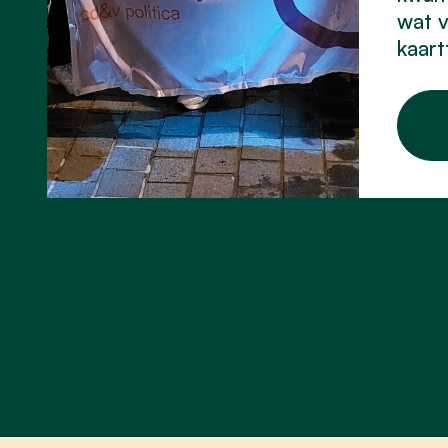
wat v
kaart