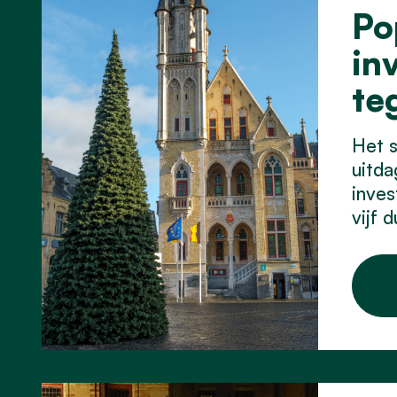
Po
in
te
Het s
uitda
inves
vijf 