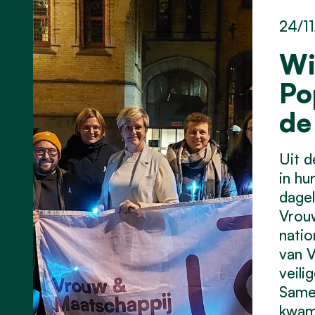
24/1
Wi
Po
de
Uit 
in hu
dagel
Vrouw
natio
van V
veili
Samen
kwame